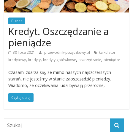
Biznes
Kredyt. Oszczędzanie a
pieniądze
30 lipca 2021
przewodnik-pozyczkowy.pl
kalkulator
,
,
,
,
kredytowy
kredyty
kredyty gotówkowe
oszczędzanie
pieniądze
Czasami zdarza się, że mimo naszych najszczerszych
starań, nie jesteśmy w stanie zaoszczędzić pieniędzy.
Wiadomo, że oczekiwania ludzi bywają przeróżne,
Czytaj dalej